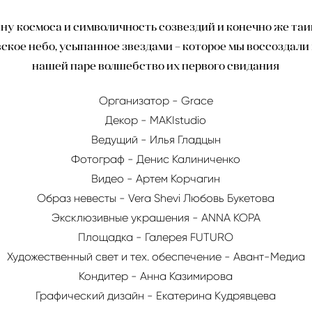
ину космоса и символичность созвездий и конечно же таи
ское небо, усыпанное звездами – которое мы воссоздали
нашей паре волшебство их первого свидания
Организатор - Grace
Декор - MAKIstudio
Ведущий - Илья Гладцын
Фотограф - Денис Калиниченко
Видео - Артем Корчагин
Образ невесты - Vera Shevi Любовь Букетова
Эксклюзивные украшения - ANNA KOPA
Площадка - Галерея FUTURO
Художественный свет и тех. обеспечение - Авант-Медиа
Кондитер - Анна Казимирова
Графический дизайн - Екатерина Кудрявцева