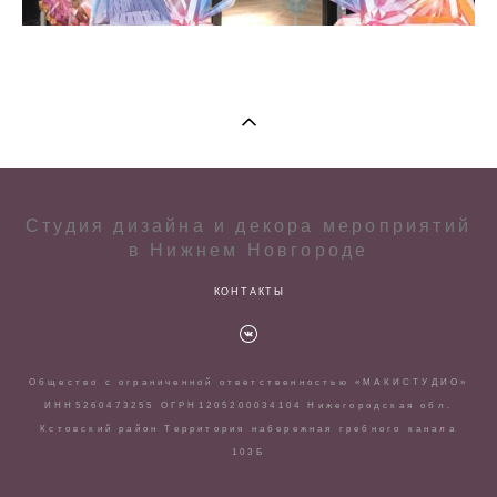
Студия дизайна и декора мероприятий
в Нижнем Новгороде
КОНТАКТЫ
Общество с ограниченной ответственностью «МАКИСТУДИО»
ИНН5260473255 ОГРН1205200034104 Нижегородская обл.
Кстовский район Территория набережная гребного канала
103Б